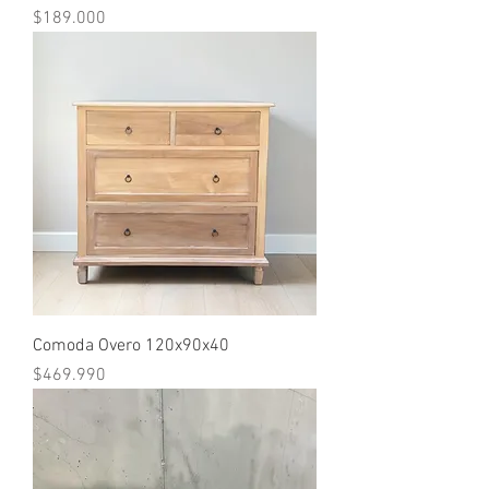
Precio
$189.000
Comoda Overo 120x90x40
Precio
$469.990