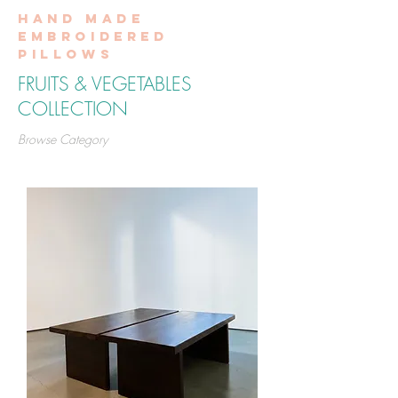
Hand made
embroidered
pillows
FRUITS & VEGETABLES
COLLECTION
Browse Category