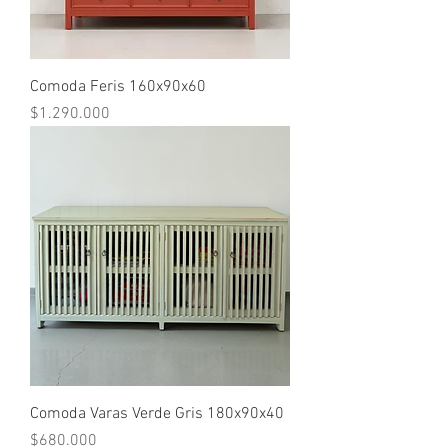
Comoda Feris 160x90x60
Precio
$1.290.000
Comoda Varas Verde Gris 180x90x40
Precio
$680.000