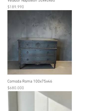
Velador Napoleón 50x40x60
Precio
$189.990
Comoda Roma 100x75x46
Precio
$680.000