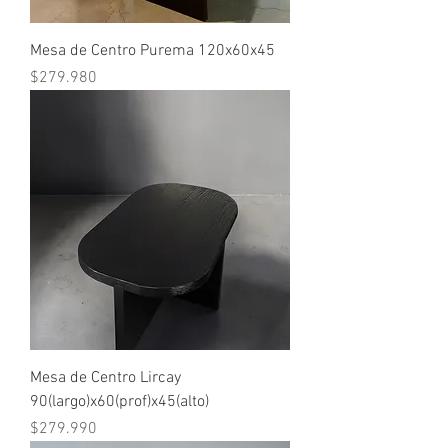
Mesa de Centro Purema 120x60x45
Precio
$279.980
Mesa de Centro Lircay
90(largo)x60(prof)x45(alto)
Precio
$279.990