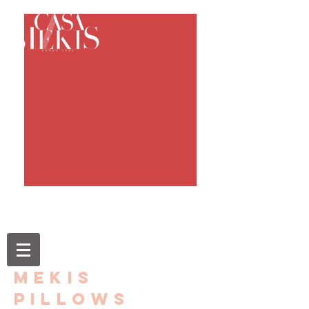
mekis
pillows