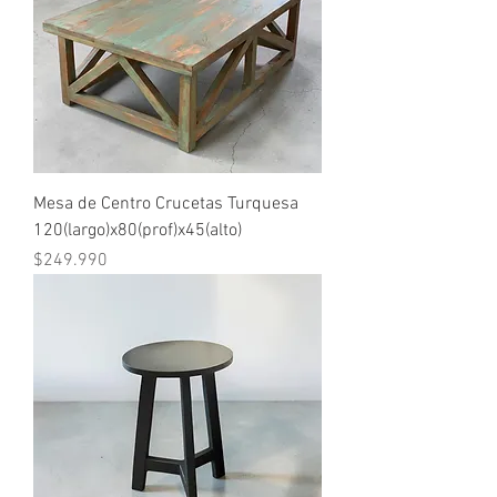
Mesa de Centro Crucetas Turquesa
120(largo)x80(prof)x45(alto)
Precio
$249.990