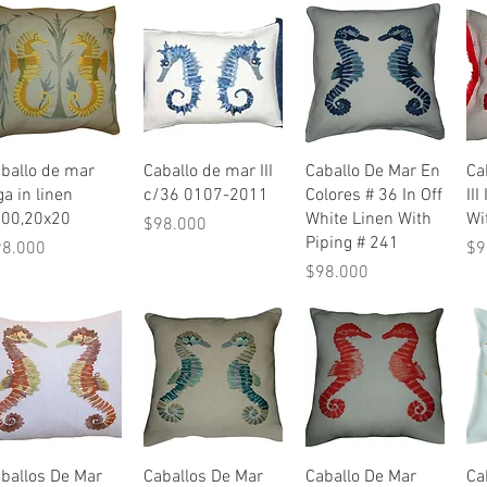
Vista rápida
Vista rápida
Vista rápida
ballo de mar
Caballo de mar III
Caballo De Mar En
Ca
ga in linen
c/36 0107-2011
Colores # 36 In Off
III
500,20x20
White Linen With
Wi
Precio
$98.000
Piping # 241
ecio
Pr
98.000
$9
Precio
$98.000
Vista rápida
Vista rápida
Vista rápida
ballos De Mar
Caballos De Mar
Caballo De Mar
Ca