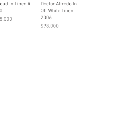
cud In Linen #
Doctor Alfredo In
0
Off White Linen
2006
ecio
8.000
Precio
$98.000