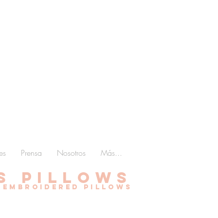
es
Prensa
Nosotros
Más...
s pillows
 embroidered pillows