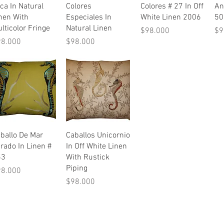
ca In Natural
Colores
Colores # 27 In Off
An
nen With
Especiales In
White Linen 2006
50
lticolor Fringe
Natural Linen
Precio
Pr
$98.000
$9
ecio
Precio
98.000
$98.000
Vista rápida
Vista rápida
ballo De Mar
Caballos Unicornio
rado In Linen #
In Off White Linen
53
With Rustick
Piping
ecio
98.000
Precio
$98.000