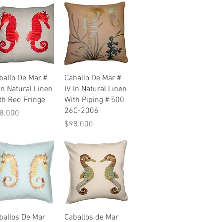
Vista rápida
Vista rápida
ballo De Mar #
Caballo De Mar #
 In Natural Linen
IV In Natural Linen
th Red Fringe
With Piping # 500
26C-2006
ecio
8.000
Precio
$98.000
Vista rápida
Vista rápida
ballos De Mar
Caballos de Mar