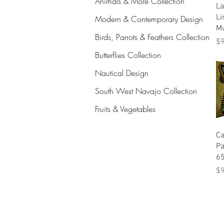
Animals & More Collection
La
Li
Modern & Contemporary Design
Mu
Birds, Parrots & Feathers Collection
Pr
$
Butterflies Collection
Nautical Design
South West Navajo Collection
Fruits & Vegetables
Ca
Pa
6
Pr
$