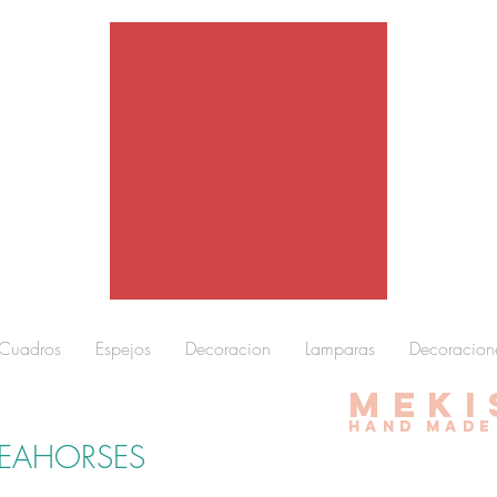
Cuadros
Espejos
Decoracion
Lamparas
Decoracion
meki
Hand made
SEAHORSES