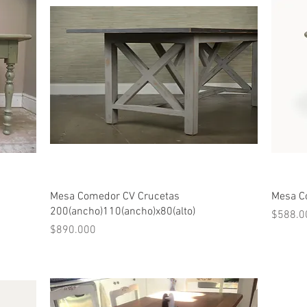
Vista rápida
Mesa Comedor CV Crucetas
Mesa Co
200(ancho)110(ancho)x80(alto)
Precio
$588.0
Precio
$890.000