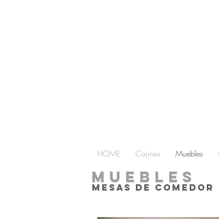
HOME
Cojines
Muebles
MUEBLEs
mesas de comedor