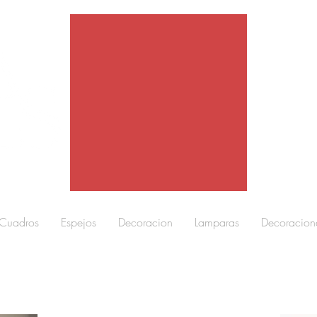
Cuadros
Espejos
Decoracion
Lamparas
Decoracion