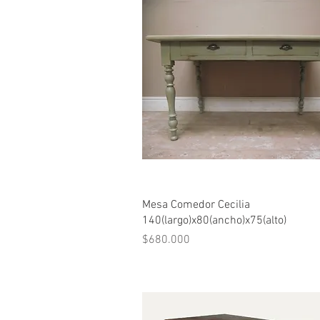
Vista rápida
Mesa Comedor Cecilia
140(largo)x80(ancho)x75(alto)
Precio
$680.000