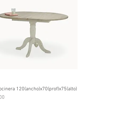
Vista rápida
cinera 120(ancho)x70(prof)x75(alto)
00