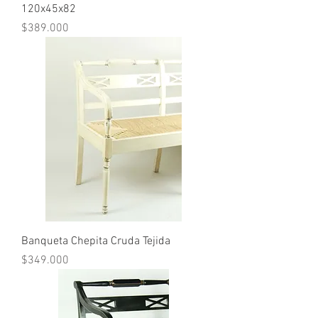
120x45x82
Precio
$389.000
Banqueta Chepita Cruda Tejida
Precio
$349.000