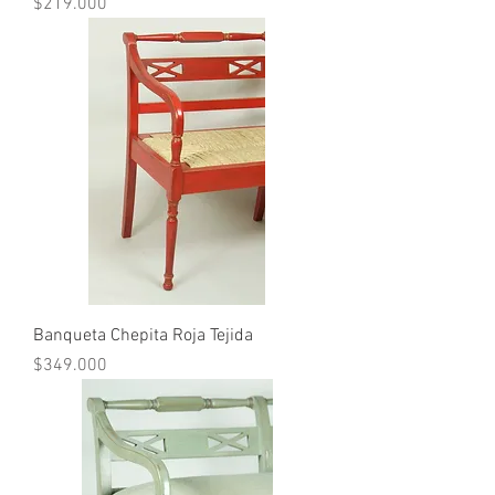
Precio
$219.000
Banqueta Chepita Roja Tejida
Precio
$349.000