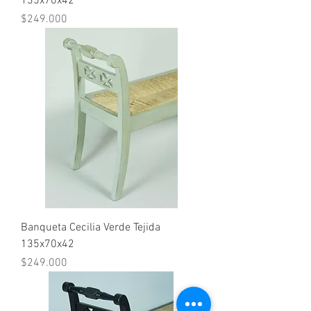
135x70x42
Precio
$249.000
Banqueta Cecilia Verde Tejida
135x70x42
Precio
$249.000