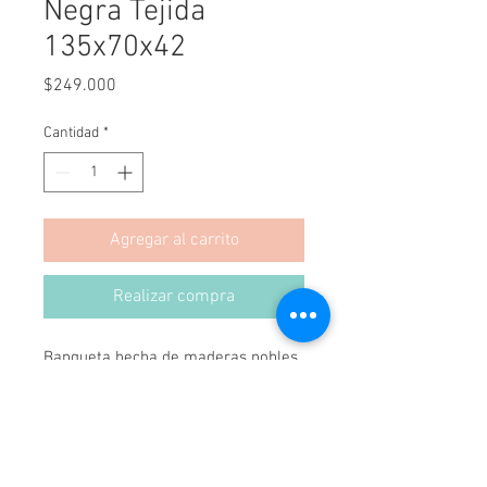
Negra Tejida
135x70x42
Precio
$249.000
Cantidad
*
Agregar al carrito
Realizar compra
Banqueta hecha de maderas nobles, 
pintada por nuestros pintores 
profesionales. 
Tapizada en Fibras Naturales por 
Artesanos Chilenos.