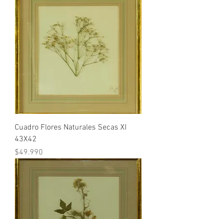
Cuadro Flores Naturales Secas XI
43X42
Precio
$49.990