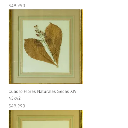
Precio
$49.990
Cuadro Flores Naturales Secas XIV
43x42
Precio
$49.990