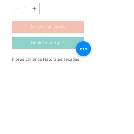
Agregar al carrito
Realizar compra
Flores Chilenas Naturales secadas 
con el tiempo, enmarcadas en 
preciosos marcos. Cuadros que son 
para el recuerdo y para siempre.

Medida Cuadro: 43x42 cms