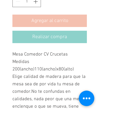
Agregar al carrito
Realizar compra
Mesa Comedor CV Crucetas
Medidas
200(ancho)110(ancho)x80(alto)
Elige calidad de madera para que la
mesa sea de por vida tu mesa de
comedor.No te confundas en
calidades, nada peor que una mesa
enclenque o que se mueva, tiene
que ser firme! Rauli es la opcion.
Se puede cambiar medidas, y color.
Hecho en Chile.
Se pueden cambiar las medidas y