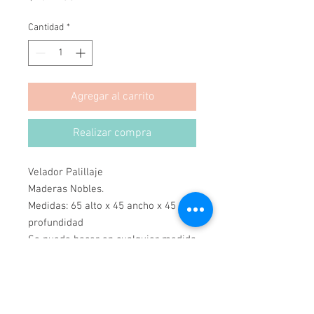
Cantidad
*
Agregar al carrito
Realizar compra
Velador Palillaje
Maderas Nobles.
Medidas: 65 alto x 45 ancho x 45
profundidad
Se puede hacer en cualquier medida
y color.
Hecho a mano
Hecho en Chile