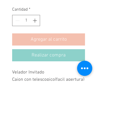
Cantidad
*
Agregar al carrito
Realizar compra
Velador Invitado
Cajon con telescopico(facil apertura)
En rauli
Medidas: 50anchox40profx60alto
*Se puede cambiar medidas y color.
Hecho a Mano
Hecho en Chile