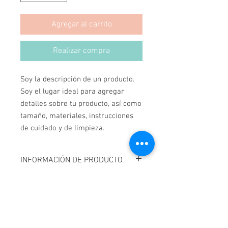
Agregar al carrito
Realizar compra
Soy la descripción de un producto. 
Soy el lugar ideal para agregar 
detalles sobre tu producto, así como 
tamaño, materiales, instrucciones 
de cuidado y de limpieza.
INFORMACIÓN DE PRODUCTO
Soy la descripción de un producto. Soy el
POLÍTICA DE DEVOLUCIÓN Y
lugar ideal para agregar detalles sobre
REEMBOLSO
tu producto, así como tamaño,
materiales, instrucciones de cuidado y
Soy una política de devolución y
de limpieza. Es también un lugar ideal
INFORMACIÓN DEL ENVÍO