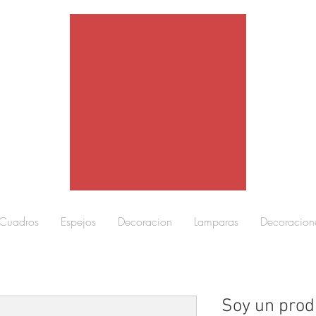
Cuadros
Espejos
Decoracion
Lamparas
Decoracion
Soy un prod