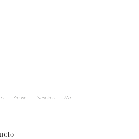
es
Prensa
Nosotros
Más...
ucto