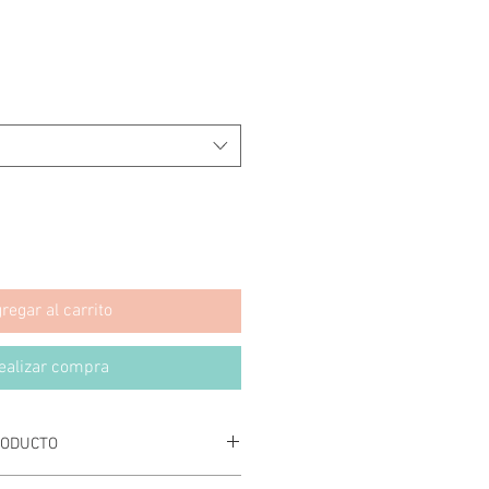
regar al carrito
ealizar compra
RODUCTO
n producto. Soy el lugar ideal para