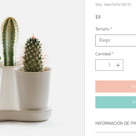
SKU: 366615376135191
Precio
$8
Tamaño
*
Elegir
Cantidad
*
Ag
R
INFORMACIÓN DE P
Soy la descripción de u