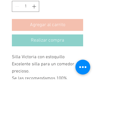
Agregar al carrito
Realizar compra
Silla Victoria con estoquillo
Excelente silla para un comedor
precioso.
Se las recomendamos 100%.
La hacemos en cualquier color.
Revisa la silla sin brazos!
Hecho en Chile.
Hecho a Mano.