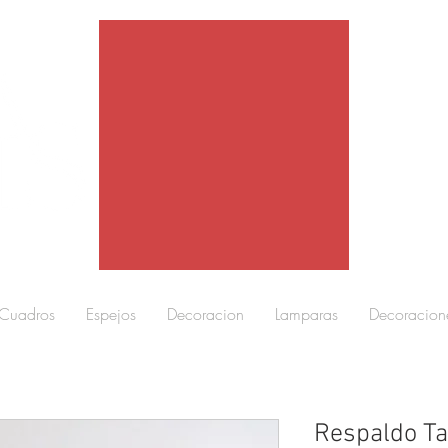
Cuadros
Espejos
Decoracion
Lamparas
Decoracion
Respaldo Ta