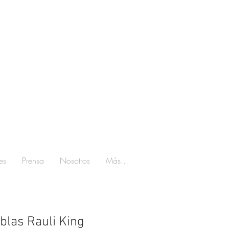
es
Prensa
Nosotros
Más...
blas Rauli King