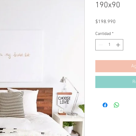
190x90
Precio
$198.990
Cantidad
*
Ag
R