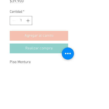
Precio
$39.900
Cantidad
*
Agregar al carrito
Realizar compra
Piso Montura
45(ancho)x25(prof)x40(alto)
Color: Azul Paquete Vela
Se puede hacer a medida y cambiar
el color.
Hecho en Chile.