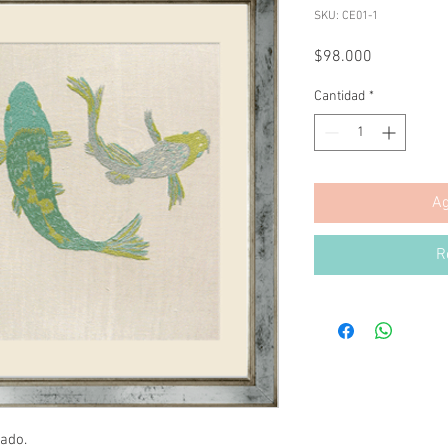
SKU: CE01-1
Precio
$98.000
Cantidad
*
Ag
R
ado.