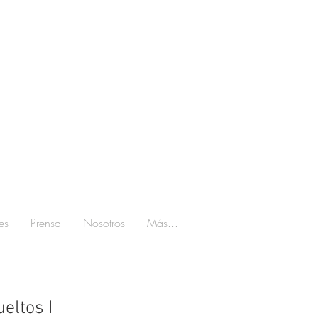
es
Prensa
Nosotros
Más...
eltos I