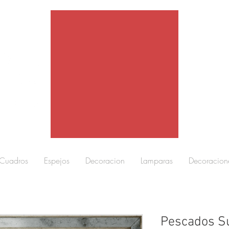
Cuadros
Espejos
Decoracion
Lamparas
Decoracion
Pescados Su