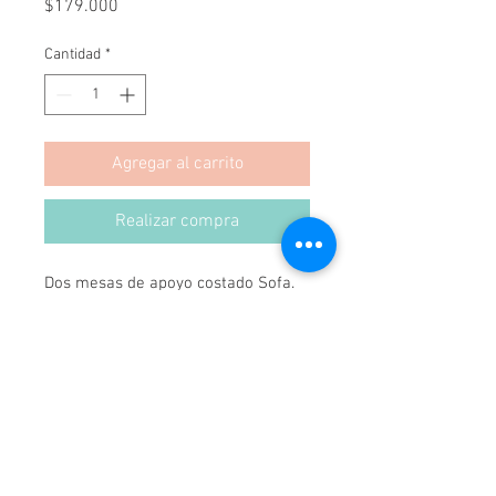
Precio
$179.000
Cantidad
*
Agregar al carrito
Realizar compra
Dos mesas de apoyo costado Sofa.
Se pueden hacer en cualquier color.
35X70X50 cada una.
Hecha en Chile
Hecha a Mano