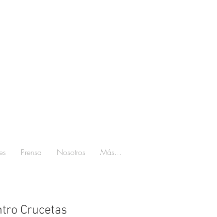
es
Prensa
Nosotros
Más...
tro Crucetas