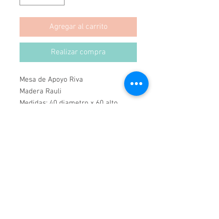
Agregar al carrito
Realizar compra
Mesa de Apoyo Riva
Madera Rauli
Medidas: 40 diametro x 60 alto
Hecho a mano
Hecho en Chile.
Se puede hacer a medida,
escribemos a info@veronicamekis.cl