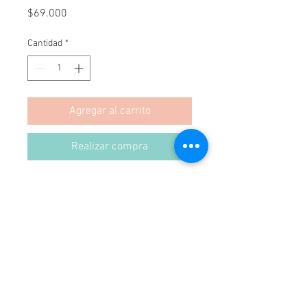
Precio
$69.000
Cantidad
*
Agregar al carrito
Realizar compra
Lampara de Sobremesa Tripode
Moderna.
Medidas: 58x35cms
Se puede hacer en cualquier color.