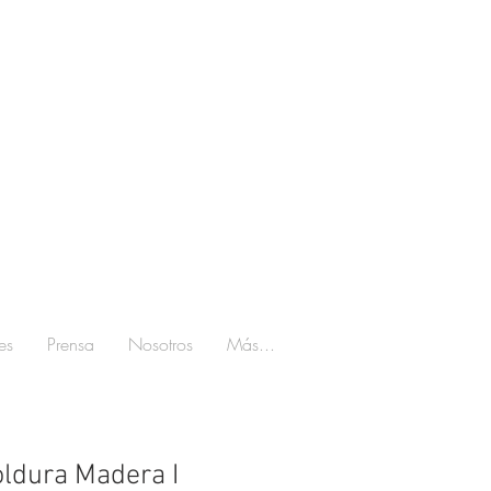
es
Prensa
Nosotros
Más...
ldura Madera I