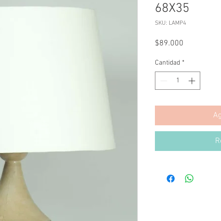
68X35
SKU: LAMP4
Precio
$89.000
Cantidad
*
Ag
R