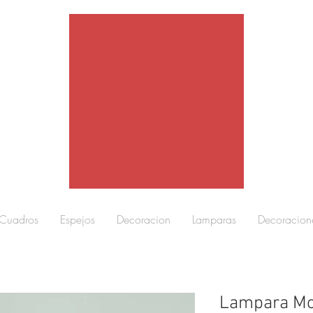
Cuadros
Espejos
Decoracion
Lamparas
Decoracion
Lampara Mo