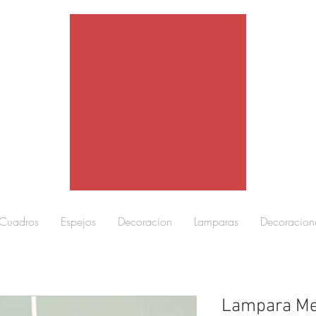
Cuadros
Espejos
Decoracion
Lamparas
Decoracion
Lampara Me