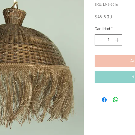
SKU: LM3-2016
Precio
$49.900
Cantidad
*
Ag
R