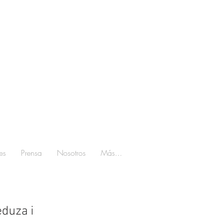
es
Prensa
Nosotros
Más...
duza i