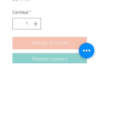
Cantidad
*
Agregar al carrito
Realizar compra
Hielera Hecha en Mimbre, Mediana.
Hecha en Chile
Unica y Original Hielera.