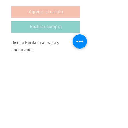
Agregar al carrito
Realizar compra
Diseño Bordado a mano y 
enmarcado.
Producto 100% Hecho en Chile.
Medidas 69x79.
*Podemos hacer Cualquier Diseño, 
en cualquier Marco y Medida.