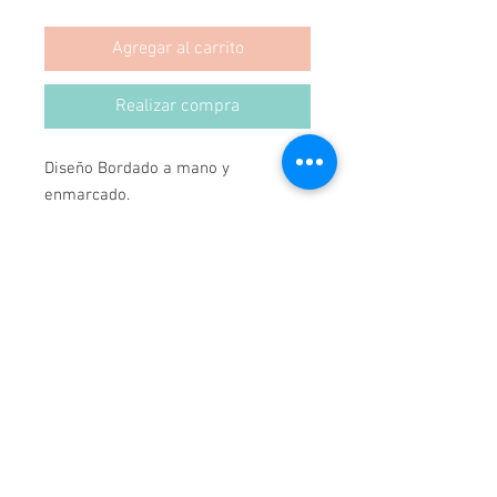
Agregar al carrito
Realizar compra
Diseño Bordado a mano y 
enmarcado.
Producto 100% Hecho en Chile.
Medidas 69x79.
*Podemos hacer Cualquier Diseño, 
en cualquier Marco y Medida.