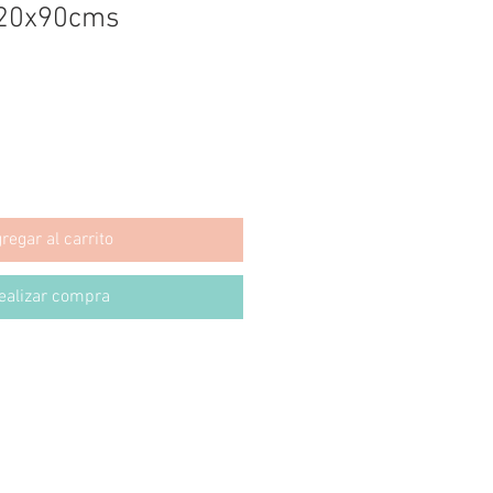
120x90cms
regar al carrito
ealizar compra