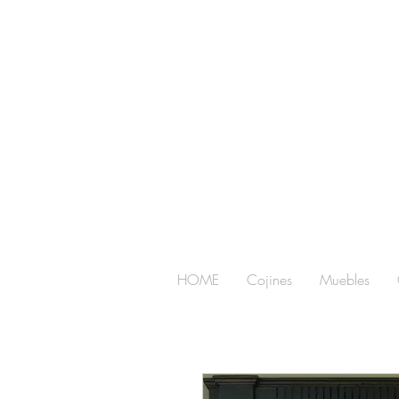
HOME
Cojines
Muebles