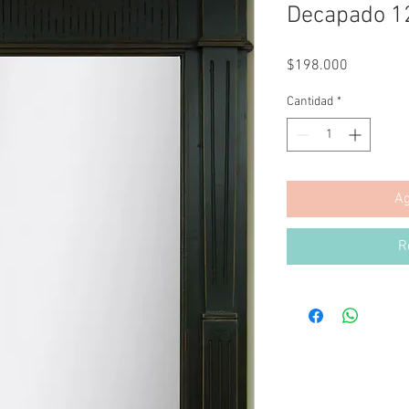
Decapado 
Precio
$198.000
Cantidad
*
Ag
R