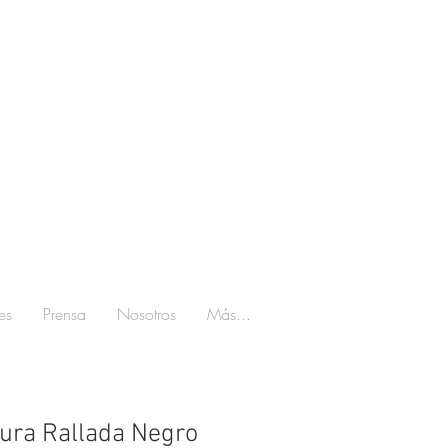
es
Prensa
Nosotros
Más...
ura Rallada Negro