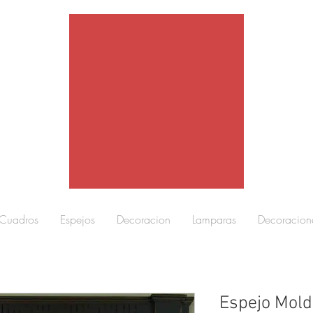
Cuadros
Espejos
Decoracion
Lamparas
Decoracion
Espejo Mold