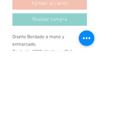
Agregar al carrito
Realizar compra
Diseño Bordado a mano y 
enmarcado.
Producto 100% Hecho en Chile.
Medidas 69x79.
*Podemos hacer Cualquier Diseño, 
en cualquier Marco y Medida.