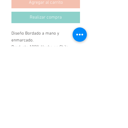
Agregar al carrito
Realizar compra
Diseño Bordado a mano y 
enmarcado.
Producto 100% Hecho en Chile.
Medidas 69x79.
*Podemos hacer Cualquier Diseño, 
en cualquier Marco y Medida.