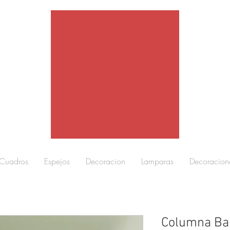
Cuadros
Espejos
Decoracion
Lamparas
Decoracion
Columna Ba