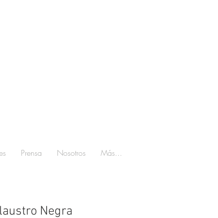
es
Prensa
Nosotros
Más...
laustro Negra