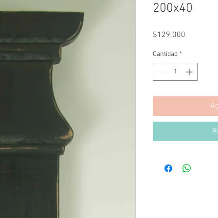
200x40
Precio
$129.000
Cantidad
*
Ag
R