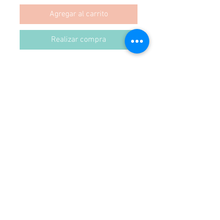
Agregar al carrito
Realizar compra
Cojín Pintados en Lino 

Medidas 60x60

Hecho en Chile.