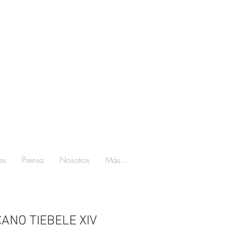
es
Prensa
Nosotros
Más...
CANO TIEBELE XIV