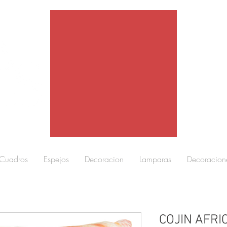
Cuadros
Espejos
Decoracion
Lamparas
Decoracion
COJIN AFRI