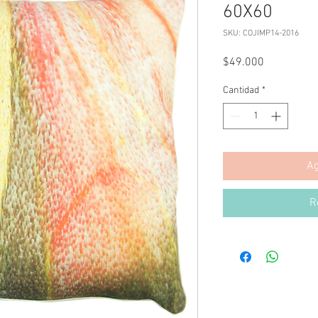
60X60
SKU: COJIMP14-2016
Precio
$49.000
Cantidad
*
Ag
R