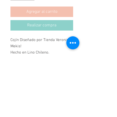
Agregar al carrito
Realizar compra
Cojín Diseñado por Tienda Veronica 
Mekis!

Hecho en Lino Chileno.

Inspirado en litografías Africanas.

Diseños Impresos en Lino y 
confeccionados 100% en Chile.

Unicos en su estilo!!!!