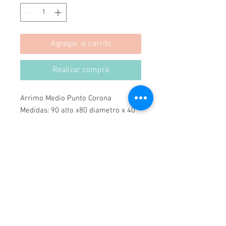
Agregar al carrito
Realizar compra
Arrimo Medio Punto Corona
Medidas: 90 alto x80 diametro x 40
prof
Se puede hacer en cualquier color y
medidas.
Hecho en Chile
Hecho a Mano