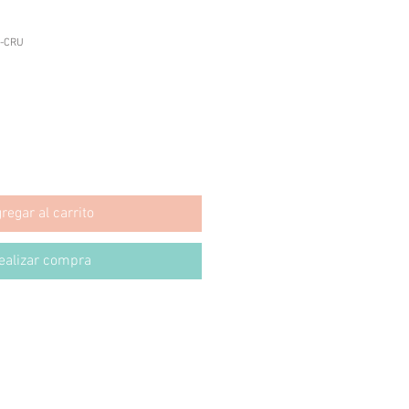
M-CRU
regar al carrito
ealizar compra