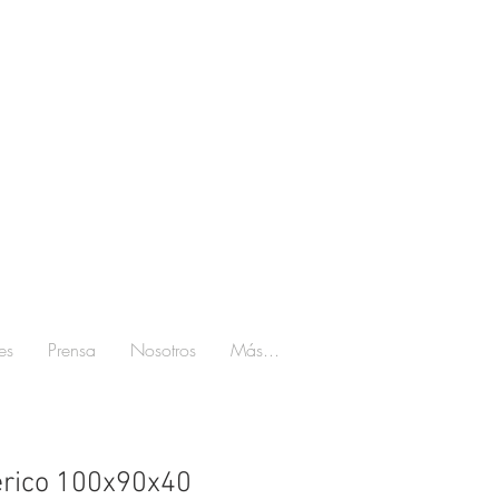
es
Prensa
Nosotros
Más...
erico 100x90x40