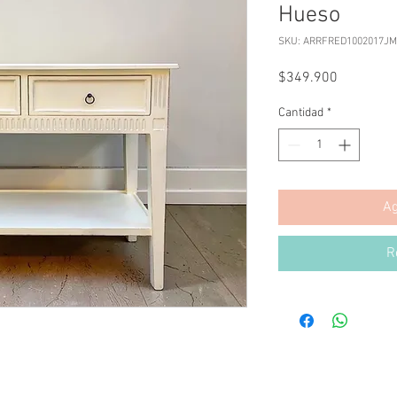
Hueso
SKU: ARRFRED1002017J
Precio
$349.900
Cantidad
*
Ag
R