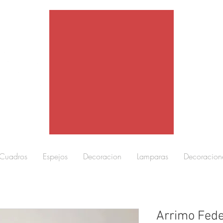
Cuadros
Espejos
Decoracion
Lamparas
Decoracion
Arrimo Fed