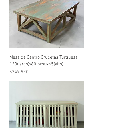
Mesa de Centro Crucetas Turquesa
120(largo)x80(prof)x45(alto)
Precio
$249.990