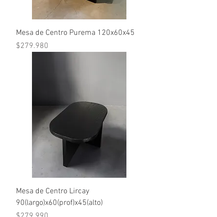
Mesa de Centro Purema 120x60x45
Precio
$279.980
Mesa de Centro Lircay
90(largo)x60(prof)x45(alto)
Precio
$279.990