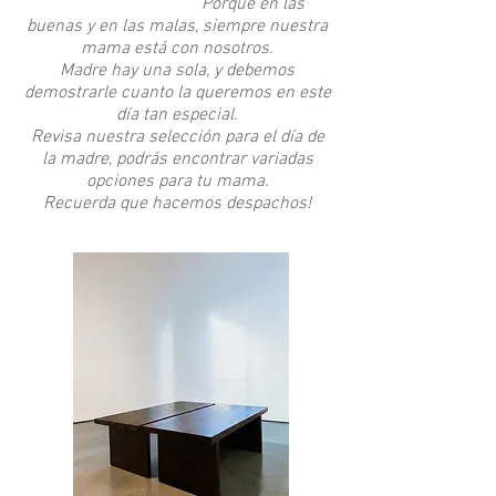
Porque en las
buenas y en las malas, siempre nuestra
mama está con nosotros.
Madre hay una sola, y debemos
demostrarle cuanto la queremos en este
día tan especial.
Revisa nuestra selección para el día de
la madre, podrás encontrar variadas
opciones para tu mama.
Recuerda que hacemos despachos!