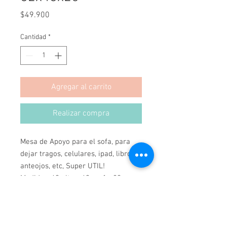
Precio
$49.900
Cantidad
*
Agregar al carrito
Realizar compra
Mesa de Apoyo para el sofa, para
dejar tragos, celulares, ipad, libros
anteojos, etc, Super UTIL!
Medidas: 60 alto x 43 prof x 20
ancho
Se puede hacer en cualquier color y
medidas.